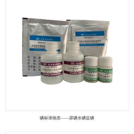
碘标准物质——尿碘水碘盐碘